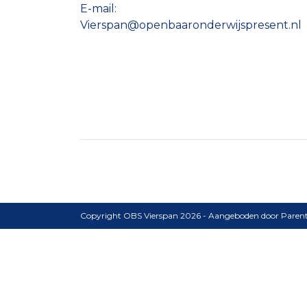
E-mail:
Vierspan@openbaaronderwijspresent.nl
Copyright OBS Vierspan 2026 - Aangeboden door
Pare