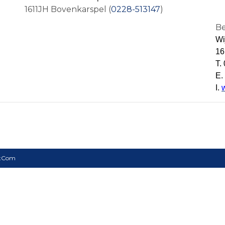
1611JH Bovenkarspel
(
0228-513147
)
Be
Wi
16
T.
E.
I.
ntCom