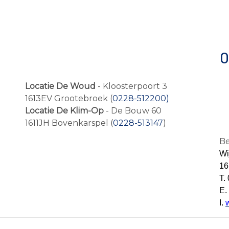
O
Locatie De Woud
- Kloosterpoort 3
1613EV Grootebroek (
0228-512200)
Locatie De Klim-Op
- De Bouw 60
1611JH Bovenkarspel
(
0228-513147
)
Be
Wi
16
T.
E.
I.