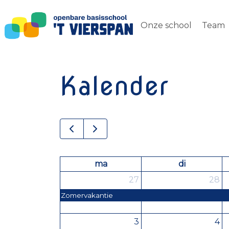
Onze school
Team
Kalender
ma
di
27
28
Zomervakantie
3
4