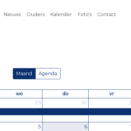
Nieuws
Ouders
Kalender
Foto's
Contact
Maand
Agenda
wo
do
vr
29
30
3
5
6