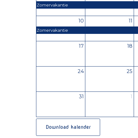
Zomervakantie
10
11
Zomervakantie
17
18
24
25
31
1
Download kalender