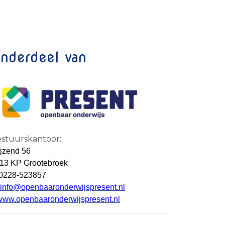
nderdeel van
stuurskantoor:
jzend 56
13 KP Grootebroek
 0228-523857
info@openbaaronderwijspresent.nl
www.openbaaronderwijspresent.nl