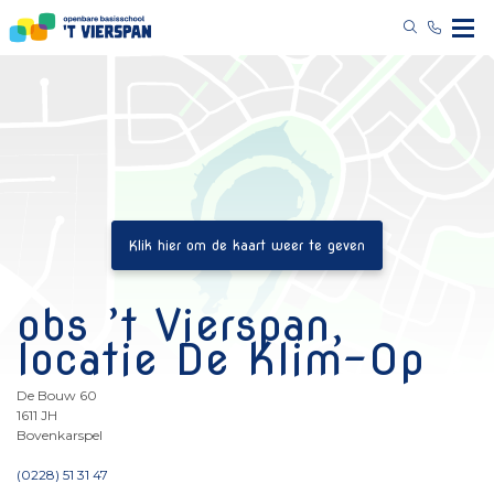
obs ’t Vierspan,
locatie De Klim-Op
De Bouw 60
1611 JH
Bovenkarspel
(0228) 51 31 47