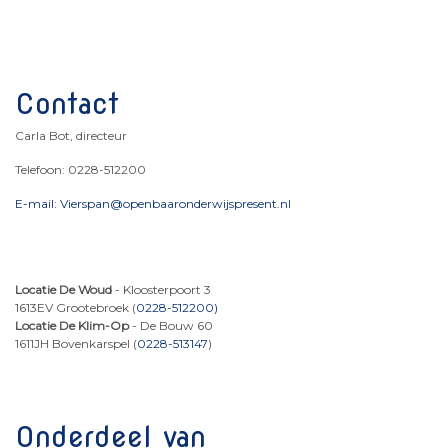
Contact
Carla Bot, directeur
Telefoon: 0228-512200
E-mail: Vierspan@openbaaronderwijspresent.nl
Locatie De Woud
- Kloosterpoort 3
1613EV Grootebroek (
0228-512200)
Locatie De Klim-Op
- De Bouw 60
1611JH Bovenkarspel
(
0228-513147
)
Onderdeel van