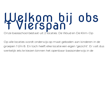
Welkom bij obs
't Vierspan
Onze basisschool bestaat uit 2 locaties: De Woud en De Klim-Op
Op alle locaties wordt onderwijs op maat geboden aan kinderen in de
groepen 1 t/m 8. En toch heeft elke locatie een eigen 'gezicht'. Er valt dus
werkelijk iets te kiezen binnen het openbaar basisonderwijs in de
Gemeente Stede Broec.
Wij geven actief inhoud aan ons openbare karakter door toegankelijk te
zijn voor alle leerlingen ongeacht hun godsdienst of levensbeschouwing.
Wij hebben aandacht voor alle levensbeschouwelijke en
maatschappelijke waarden in de Nederlandse samenleving. En in onze
lessen wijzen we onze leerlingen op die verscheidenheid en onderstrepen
hoe waardevol die is.
We nodigen jou van harte uit om dit tijdens een kennismaking te
ervaren.
Carla Bot,