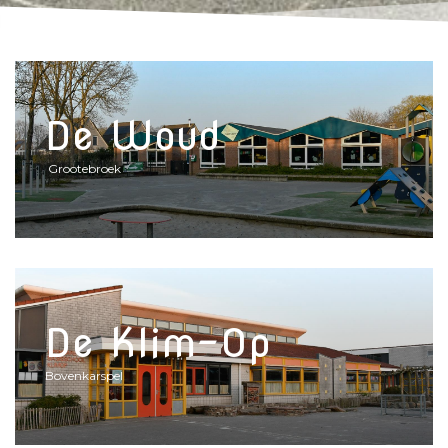
De Woud
Grootebroek
De Klim-Op
Bovenkarspel